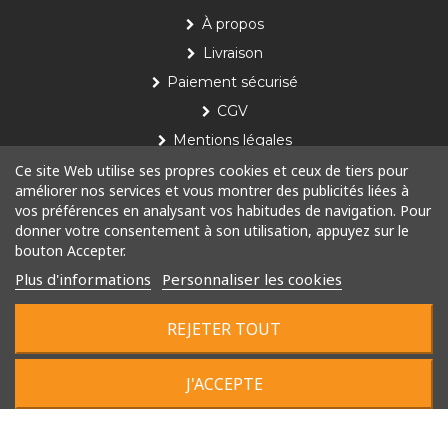
À propos
Livraison
Paiement sécurisé
CGV
Mentions légales
Ce site Web utilise ses propres cookies et ceux de tiers pour
Nos produits
améliorer nos services et vous montrer des publicités liées à
vos préférences en analysant vos habitudes de navigation. Pour
Le concept
donner votre consentement à son utilisation, appuyez sur le
bouton Accepter.
Installation
Plus d'informations
Personnaliser les cookies
Toutes nos poubelles
REJETER TOUT
© 2022 Tous droits réservés
J'ACCEPTE
Plan du site