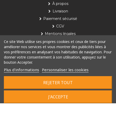
À propos
Livraison
Paiement sécurisé
CGV
Mentions légales
Ce site Web utilise ses propres cookies et ceux de tiers pour
Nos produits
améliorer nos services et vous montrer des publicités liées à
vos préférences en analysant vos habitudes de navigation. Pour
Le concept
donner votre consentement à son utilisation, appuyez sur le
bouton Accepter.
Installation
Plus d'informations
Personnaliser les cookies
Toutes nos poubelles
REJETER TOUT
© 2022 Tous droits réservés
J'ACCEPTE
Plan du site