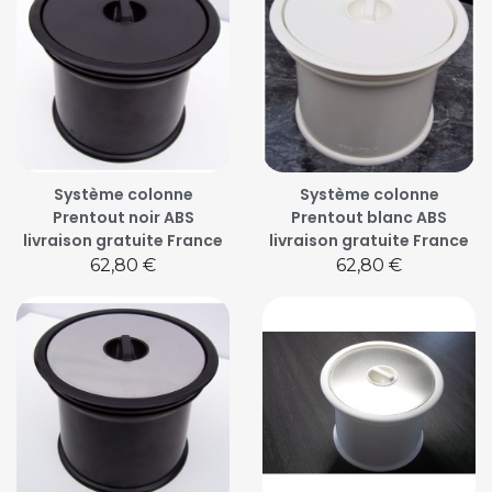
Système colonne
Système colonne
Prentout noir ABS
Prentout blanc ABS
livraison gratuite France
livraison gratuite France
Prix
Prix
62,80 €
62,80 €