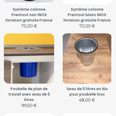
Système colonne
Système colonne
Prentout noir INOX
Prentout blanc INOX
livraison gratuite France
livraison gratuite France
Prix
Prix
70,30 €
70,30 €
Poubelle de plan de
Seau de 5 litres en Alu
travail avec seau de 5
pour poubelle Inox
litres
Prix
48,00 €
Prix
99,50 €