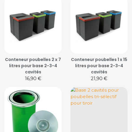
Conteneur poubelles 2 x 7
Conteneur poubelles 1 x 15
litres pour base 2-3-4
litres pour base 2-3-4
cavités
cavités
Prix
Prix
16,90 €
21,90 €