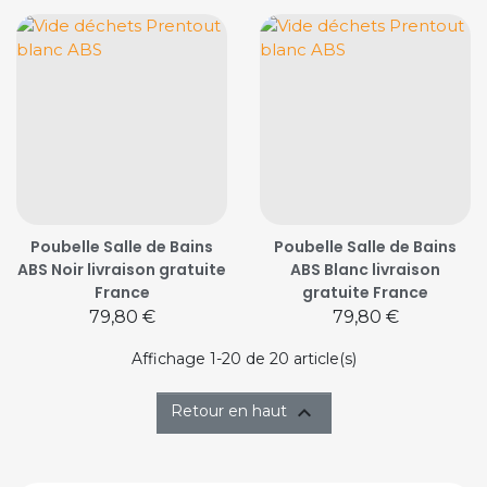
Poubelle Salle de Bains
Poubelle Salle de Bains
ABS Noir livraison gratuite
ABS Blanc livraison
France
gratuite France
Prix
Prix
79,80 €
79,80 €
Affichage 1-20 de 20 article(s)

Retour en haut