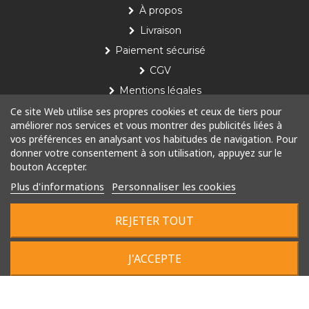
À propos
Livraison
Paiement sécurisé
CGV
Mentions légales
Ce site Web utilise ses propres cookies et ceux de tiers pour
Nos produits
améliorer nos services et vous montrer des publicités liées à
vos préférences en analysant vos habitudes de navigation. Pour
Le concept
donner votre consentement à son utilisation, appuyez sur le
bouton Accepter.
Installation
Plus d'informations
Personnaliser les cookies
Toutes nos poubelles
REJETER TOUT
© 2022 Tous droits réservés
J'ACCEPTE
Plan du site