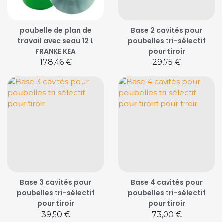
poubelle de plan de
Base 2 cavités pour
travail avec seau 12 L
poubelles tri-sélectif
FRANKE KEA
pour tiroir
Prix
Prix
178,46 €
29,75 €
Base 3 cavités pour
Base 4 cavités pour
poubelles tri-sélectif
poubelles tri-sélectif
pour tiroir
pour tiroir
Prix
Prix
39,50 €
73,00 €