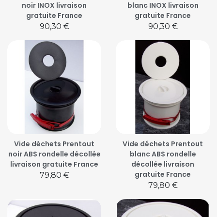
noir INOX livraison
blanc INOX livraison
gratuite France
gratuite France
Prix
Prix
90,30 €
90,30 €
Vide déchets Prentout
Vide déchets Prentout
noir ABS rondelle décollée
blanc ABS rondelle
livraison gratuite France
décollée livraison
gratuite France
Prix
79,80 €
Prix
79,80 €